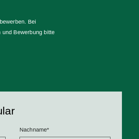
bewerben. Bei
n und Bewerbung bitte
lar
Pflichtfeld
Nachname
*